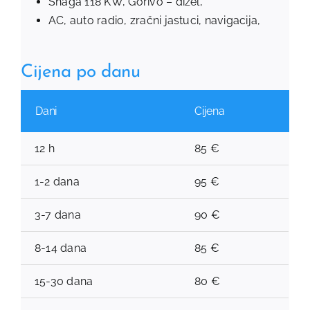
Snaga 118 KW, Gorivo – dizel,
AC, auto radio, zračni jastuci, navigacija,
Cijena po danu
Dani
Cijena
12 h
85 €
1-2 dana
95 €
3-7 dana
90 €
8-14 dana
85 €
15-30 dana
80 €