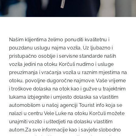
Našim klijentima želimo ponuditi kvalitetnu i
pouzdanu uslugu najma vozila. Uz ljubazno i
pristupačno osoblje i servisne standarde naših
vozila jedini na otoku Korčuli nudimo i usluge
preuzimanja i vraćanja vozila u raznim mjestima na
otoku, povoljne dugoročne najmove. Vaše vrijeme
i troškove dolaska na otok kao i gužve u trajektnim
lukama izbjegnite i umjesto dolaska sa vlastitim
automobilom u našoj agenciji Tourist info koja se
nalazi u centru Vele Luke na otoku Korčuli možete
unajmiti vozilo i uštedjeti na dolasku vlastitim
autom.Za sve informacije kao i savjete slobodno