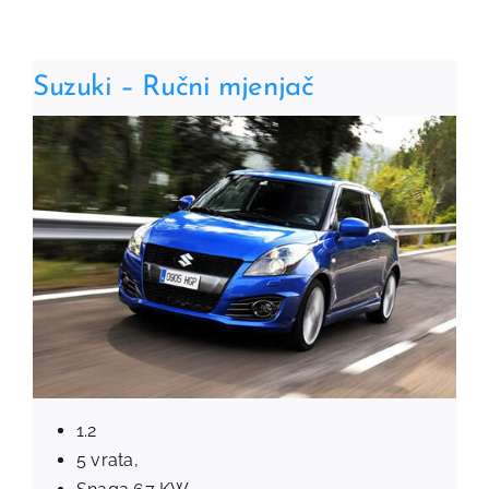
Suzuki – Ručni mjenjač
1.2
5 vrata,