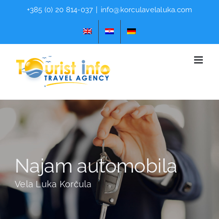
Skip
+385 (0) 20 814-037
|
info@korculavelaluka.com
to
content
Najam automobila
Vela Luka Korčula