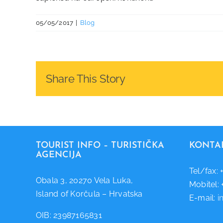
05/05/2017
|
Blog
Share This Story
TOURIST INFO – TURISTIČKA
KONTA
AGENCIJA
Tel/fax: 
Obala 3, 20270 Vela Luka,
Mobitel:
Island of Korčula – Hrvatska
E-mail:
i
OIB: 23987165831