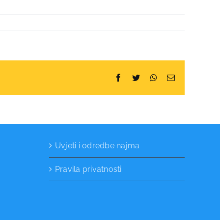
Facebook
Twitter
WhatsApp
Email
Uvjeti i odredbe najma
Pravila privatnosti