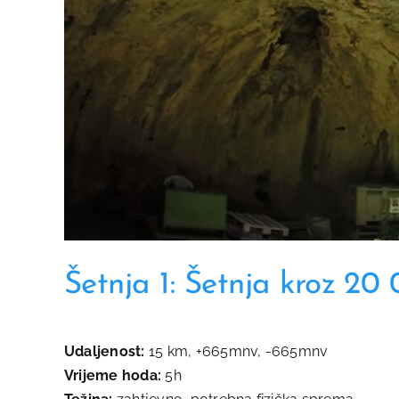
Šetnja 1: Šetnja kroz 20
Udaljenost:
15 km, +665mnv, -665mnv
Vrijeme hoda:
5h