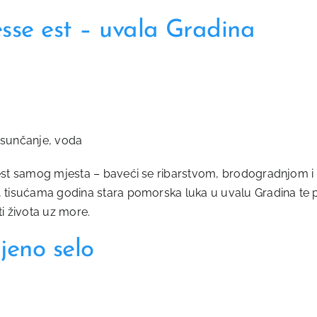
sse est – uvala Gradina
a sunčanje, voda
ijest samog mjesta – baveći se ribarstvom, brodogradnjom i
a, tisućama godina stara pomorska luka u uvalu Gradina te 
ti života uz more.
jeno selo