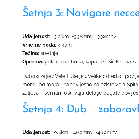
Šetnja 3: Navigare necce
Udaljenost:
13.2 km, +338mnv, -338mnv
Vrijeme hoda:
3:30 h
Težina:
srednje
Oprema:
prikladna obuća, kapa ili šešir, krema z
Duboki zaljev Vele Luke je uvelike odredio i pov
more i od mora. Prapovijesno nalazište Vela Spil
zaljeva – svi nam otkrivaju detalje bogate povijes
Šetnja 4: Dub – zaboravl
Udaljenost:
10.8km, +460mnv, -460mnv