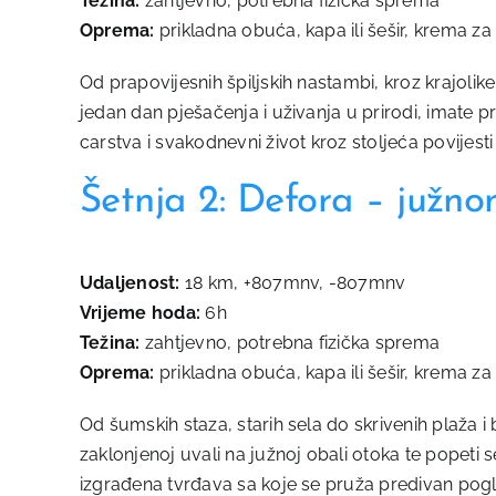
Težina:
zahtjevno, potrebna fizička sprema
Oprema:
prikladna obuća, kapa ili šešir, krema z
Od prapovijesnih špiljskih nastambi, kroz krajolik
jedan dan pješačenja i uživanja u prirodi, imate pril
carstva i svakodnevni život kroz stoljeća povijesti
Šetnja 2: Defora – južn
Udaljenost:
18 km, +807mnv, -807mnv
Vrijeme hoda:
6h
Težina:
zahtjevno, potrebna fizička sprema
Oprema:
prikladna obuća, kapa ili šešir, krema z
Od šumskih staza, starih sela do skrivenih plaža i 
zaklonjenoj uvali na južnoj obali otoka te popet
izgrađena tvrđava sa koje se pruža predivan po