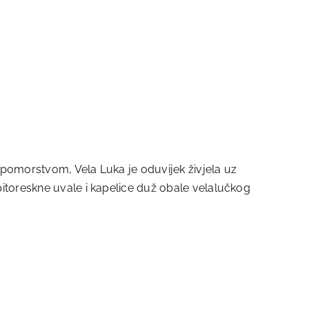
 pomorstvom, Vela Luka je oduvijek živjela uz
pitoreskne uvale i kapelice duž obale velalučkog