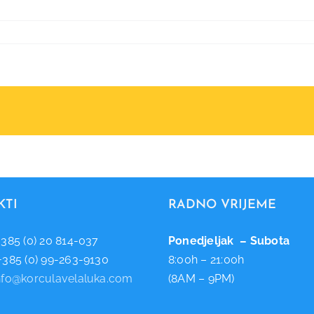
KTI
RADNO VRIJEME
+385 (0) 20 814-037
Ponedjeljak – Subota
 +385 (0) 99-263-9130
8:00h – 21:00h
nfo@korculavelaluka.com
(8AM – 9PM)