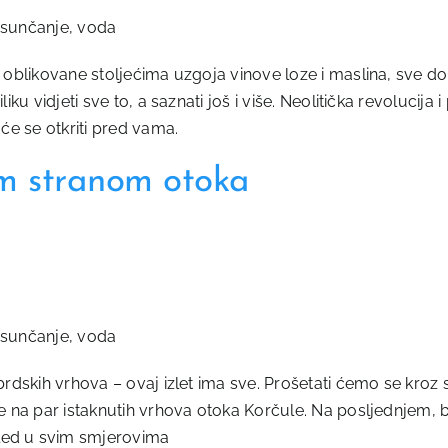
a sunčanje, voda
e oblikovane stoljećima uzgoja vinove loze i maslina, sve do 
iku vidjeti sve to, a saznati još i više. Neolitička revolucija
 će se otkriti pred vama.
om stranom otoka
a sunčanje, voda
brdskih vrhova – ovaj izlet ima sve. Prošetati ćemo se kroz s
i se na par istaknutih vrhova otoka Korčule. Na posljednjem
gled u svim smjerovima