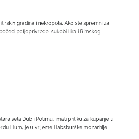
ilirskih gradina i nekropola. Ako ste spremni za
 i počeci poljoprivrede, sukobi Ilira i Rimskog
tara sela Dub i Potirnu, imati priliku za kupanje u
, brdu Hum, je u vrijeme Habsburške monarhije