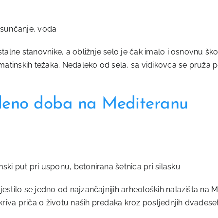
a sunčanje, voda
o stalne stanovnike, a obližnje selo je čak imalo i osnovnu
almatinskih težaka. Nedaleko od sela, sa vidikovca se pruža
ledeno doba na Mediteranu
ki put pri usponu, betonirana šetnica pri silasku
jestilo se jedno od najzančajnijih arheoloških nalazišta na
otkriva priča o životu naših predaka kroz posljednjih dvades